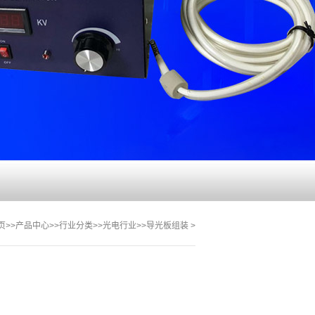
页
>>
产品中心
>>
行业分类
>>
光电行业
>>
导光板组装
>