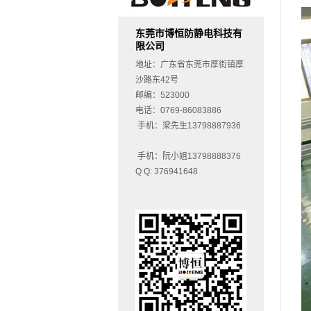
东莞市博恒防静电科技有
限公司
地址：广东省东莞市厚街镇厚
沙路东42号
邮编：523000
电话：0769-86083886
手机：梁先生13798887936
手机：阮小姐13798888376
Q Q: 376941648