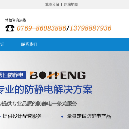
城市分站
网站地图
博恒咨询热线
见证
联系我们