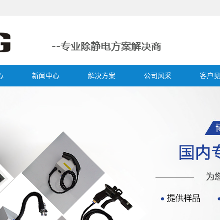
心
新闻中心
解决方案
公司风采
客户