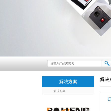
解决
解决方案
解决方案