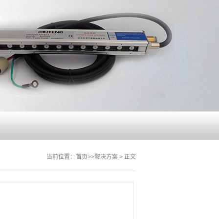
当前位置：
首页
>>
解决方案
> 正文